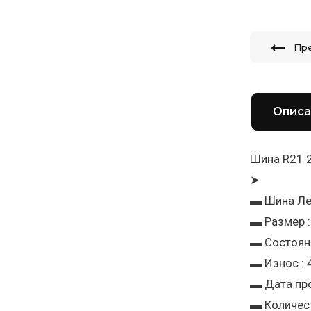
Пр
Описа
Шина R21 2
➤
▬ Шина Ле
▬ Размер :
▬ Состояни
▬ Износ :
▬ Дата про
▬ Количест