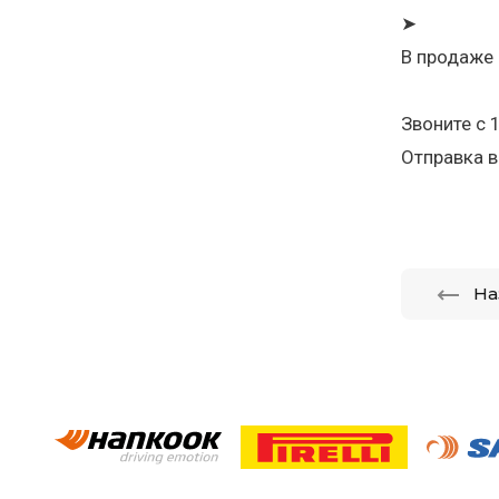
➤
В продаже 
Звоните с 
Отправка в
На