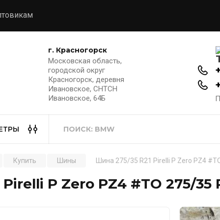
птовикам
г. Красногорск
Московская область,
городской округ
Красногорск, деревня
Ивановское, СНТСН
Ивановское, 64Б
П
ЕТРЫ
Купить
Шины
Шина 275/35 R21 Pirelli P Zero PZ4 #T
Pirelli P Zero PZ4 #TO 275/35 