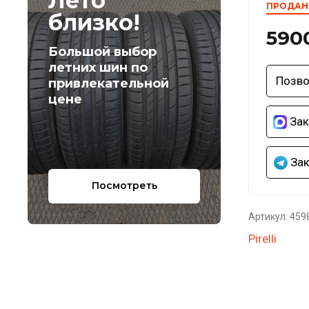
Лето
ПРОДАНО
близко!
590
Большой выбор
летних шин по
Позво
привлекательной
цене
Зак
Зак
Посмотреть
Артикул:
459
Pirelli