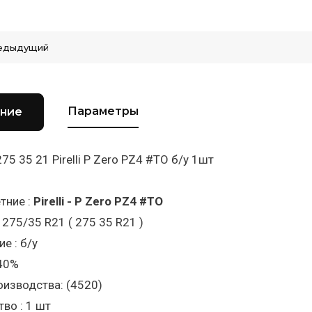
едыдущий
Параметры
ние
75 35 21 Pirelli P Zero PZ4 #TO б/у 1шт
тние :
Pirelli - P Zero PZ4 #TO
 275/35 R21 ( 275 35 R21 )
е : б/у
 40%
изводства: (4520)
во : 1 шт