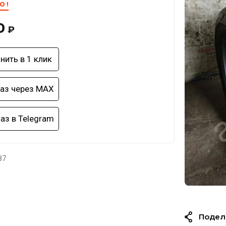
 !
0
₽
нить в 1 клик
аз через MAX
аз в Telegram
87
Подел